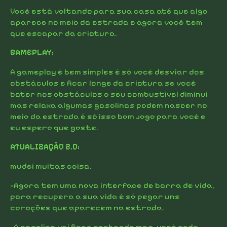
Você está voltando para sua casa até que algo
aparece no meio da estrada e agora você tem
que escapar da criatura.
GAMEPLAY:
A gameplay é bem simples é só você desviar dos
obstáculos e ficar longe da criatura se você
bater nos obstáculos o seu combustível diminui
mas relaxa algumas gasolinas podem nascer no
meio da estrada é só isso bom jogo para você e
eu espero que goste.
ATUALIZAÇÃO 2.0:
mudei muitas coisa.
-Agora tem uma nova interface de barra de vida,
para recupera a sua vida é só pegar uns
corações que aparecem na estrada.
-A gasolina vai ficar acabando mas, você pode