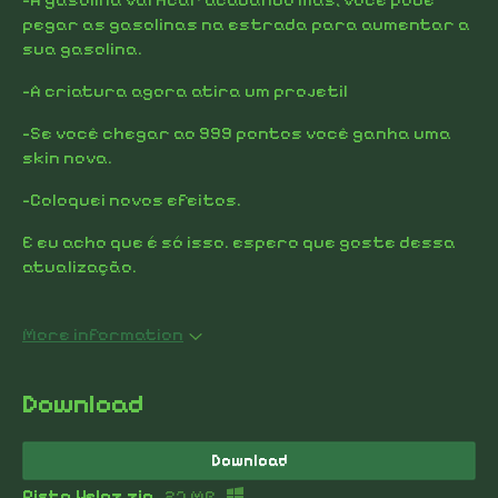
pegar as gasolinas na estrada para aumentar a
sua gasolina.
-A criatura agora atira um projetil
-Se você chegar ao 999 pontos você ganha uma
skin nova.
-Coloquei novos efeitos.
E eu acho que é só isso. espero que goste dessa
atualização.
More information
Download
Download
Pista Veloz.zip
27 MB