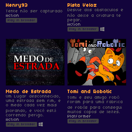
Henry93
Pista Veloz
Desvie dos obstaculos e
Tente não ser capturado
Action
não deixe a criatura te
pegar.
Play in browser
Action
Play in browser
Medo de Estrada
Tomi and Robotic
Um Lugar desconhecido,
Tomi e seu amigo robô
uma estrada sem fim, e
foram para uma fabrica
o medo cada vez mais
de robôs para consegui
piorando, e você está
muitos copos de leites.
correndo perigo.
Platformer
Action
Play in browser
Play in browser