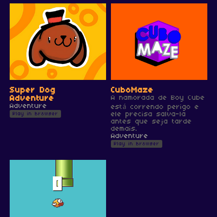
Super Dog
CuboMaze
Adventure
A namorada de Boy Cube
Adventure
está correndo perigo e
Play in browser
ele precisa salva-la
antes que seja tarde
demais.
Adventure
Play in browser