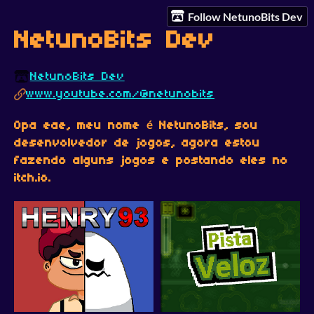
Follow NetunoBits Dev
NetunoBits Dev
NetunoBits Dev
www.youtube.com/@netunobits
Opa eae, meu nome é NetunoBits, sou
desenvolvedor de jogos, agora estou
fazendo alguns jogos e postando eles no
itch.io.